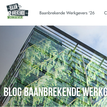
Baanbrekende Werkgevers '26
C
BLOG BAANBREKENDE WERK