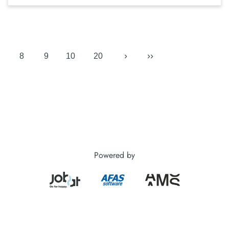
›
››
8
9
10
20
Powered by