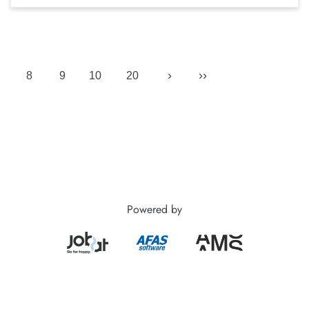
›
››
8
9
10
20
Powered by