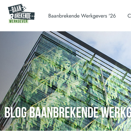
Baanbrekende Werkgevers '26
C
BLOG BAANBREKENDE WERK