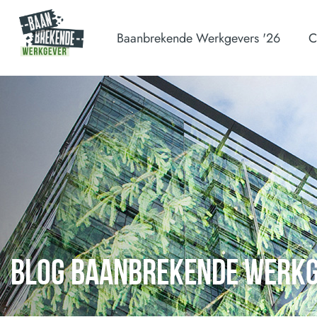
Baanbrekende Werkgevers '26
C
BLOG BAANBREKENDE WERK