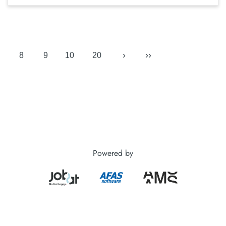
›
››
8
9
10
20
Powered by