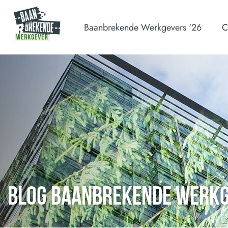
Baanbrekende Werkgevers '26
C
BLOG BAANBREKENDE WERK