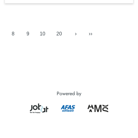
›
››
8
9
10
20
Powered by