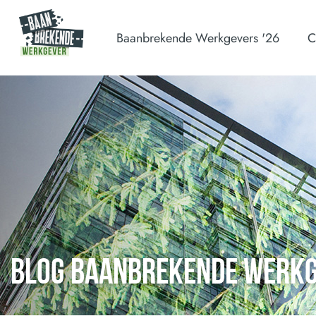
Baanbrekende Werkgevers '26
C
BLOG BAANBREKENDE WERK