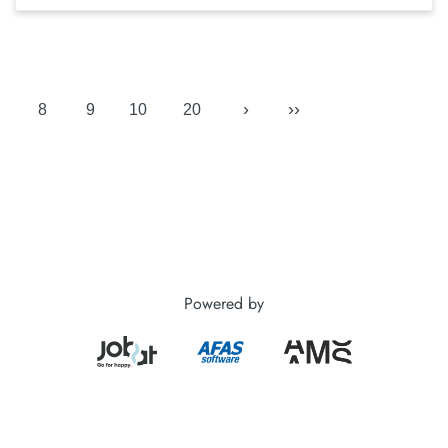
›
››
8
9
10
20
Powered by