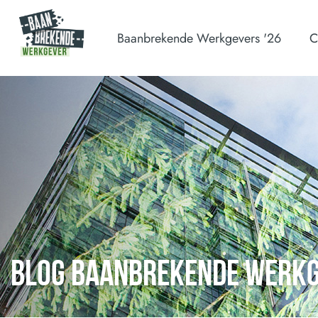
Baanbrekende Werkgevers '26
C
BLOG BAANBREKENDE WERK