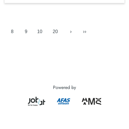
›
››
8
9
10
20
Powered by