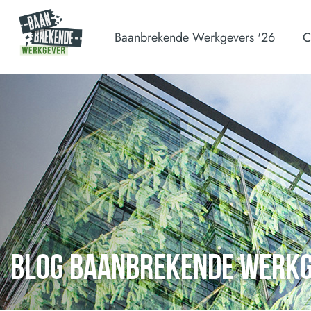
Baanbrekende Werkgevers '26
C
BLOG BAANBREKENDE WERK