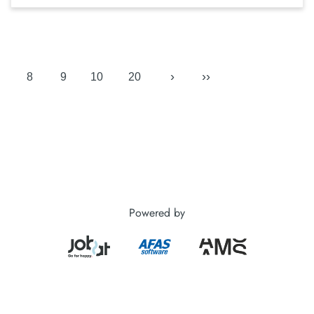
›
››
8
9
10
20
Powered by