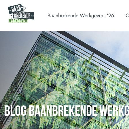
Baanbrekende Werkgevers '26
C
BLOG BAANBREKENDE WERK