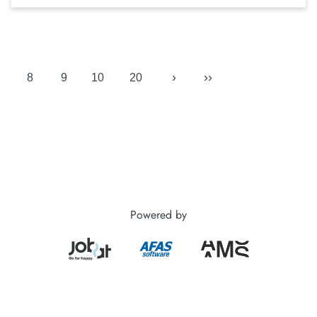
›
››
8
9
10
20
Powered by