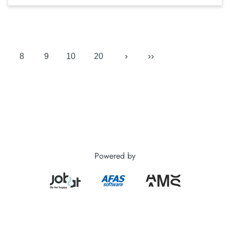
›
››
8
9
10
20
Powered by