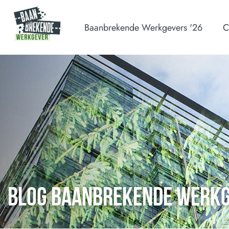
Baanbrekende Werkgevers '26
C
BLOG BAANBREKENDE WERK