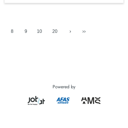
›
››
8
9
10
20
Powered by