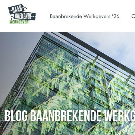
Baanbrekende Werkgevers '26
C
BLOG BAANBREKENDE WERK