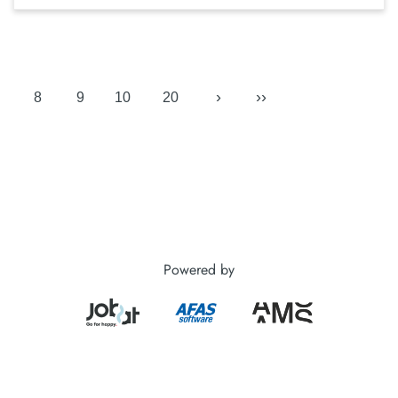
›
››
8
9
10
20
Powered by