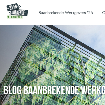
Baanbrekende Werkgevers '26
C
BLOG BAANBREKENDE WERK