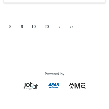
›
››
8
9
10
20
Powered by