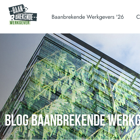
Baanbrekende Werkgevers '26
C
BLOG BAANBREKENDE WERK