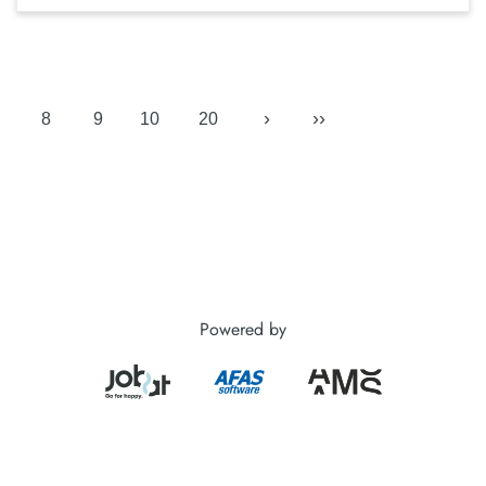
›
››
8
9
10
20
Powered by