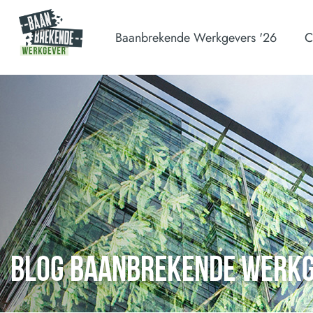
Baanbrekende Werkgevers '26
C
BLOG BAANBREKENDE WERK