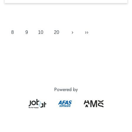
›
››
8
9
10
20
Powered by