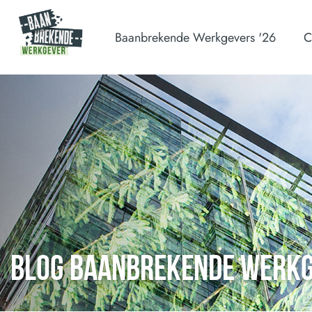
Baanbrekende Werkgevers '26
C
BLOG BAANBREKENDE WERK