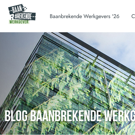
Baanbrekende Werkgevers '26
C
BLOG BAANBREKENDE WERK