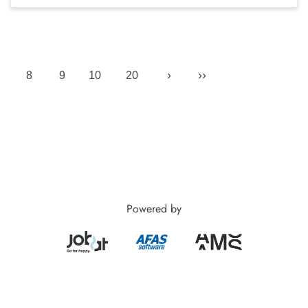
›
››
8
9
10
20
Powered by