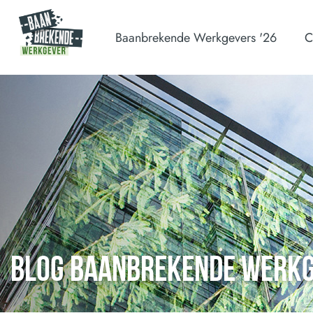
Baanbrekende Werkgevers '26
C
BLOG BAANBREKENDE WERK