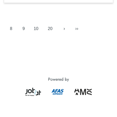
›
››
8
9
10
20
Powered by