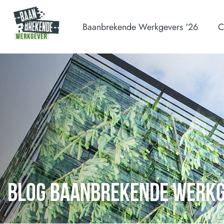
Baanbrekende Werkgevers '26
C
BLOG BAANBREKENDE WERK