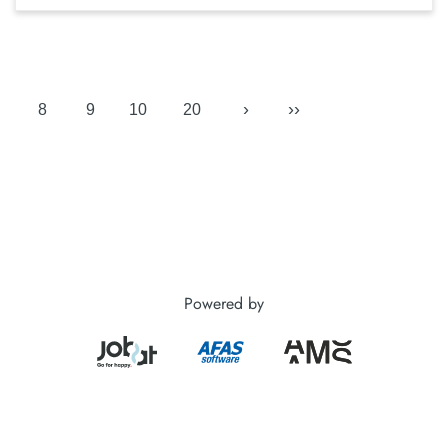
›
››
8
9
10
20
Powered by