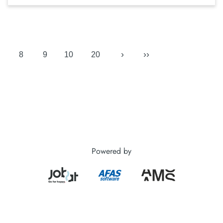
›
››
8
9
10
20
Powered by