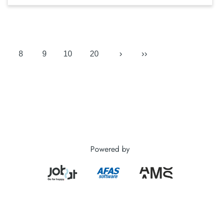
›
››
8
9
10
20
Powered by