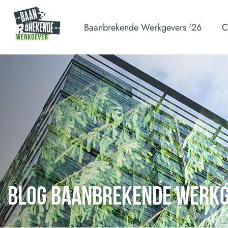
Baanbrekende Werkgevers '26
C
BLOG BAANBREKENDE WERK