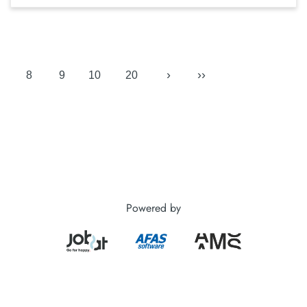
›
››
8
9
10
20
Powered by