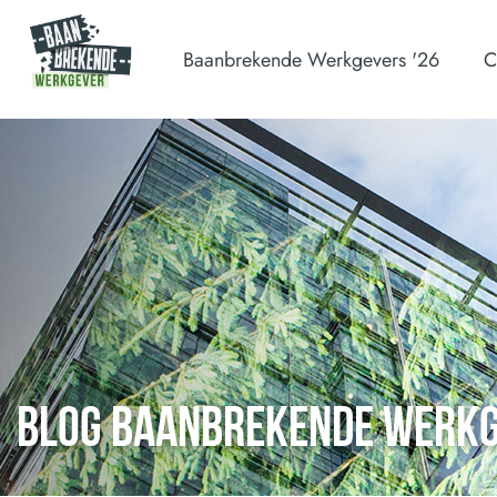
Baanbrekende Werkgevers '26
C
BLOG BAANBREKENDE WERK