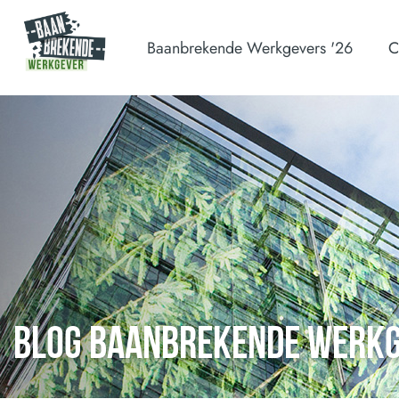
Baanbrekende Werkgevers '26
C
BLOG BAANBREKENDE WERK