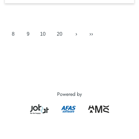
›
››
8
9
10
20
Powered by