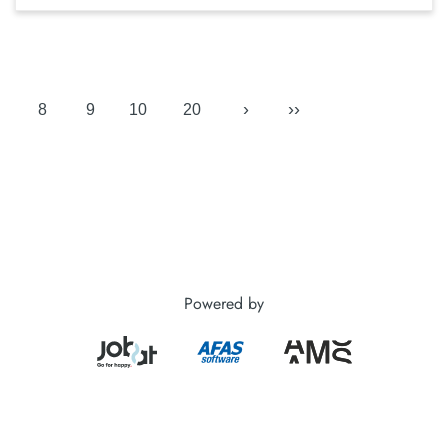
›
››
8
9
10
20
Powered by