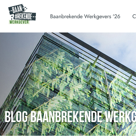
Baanbrekende Werkgevers '26
C
BLOG BAANBREKENDE WERK