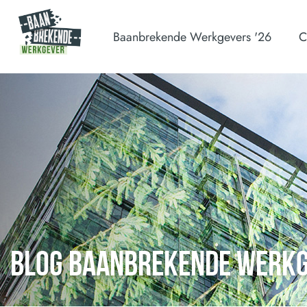
Baanbrekende Werkgevers '26
C
BLOG BAANBREKENDE WERK