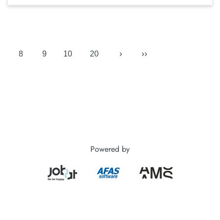
›
››
8
9
10
20
Powered by