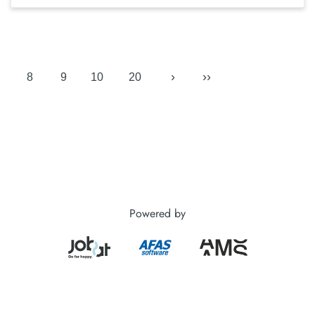
›
››
8
9
10
20
Powered by