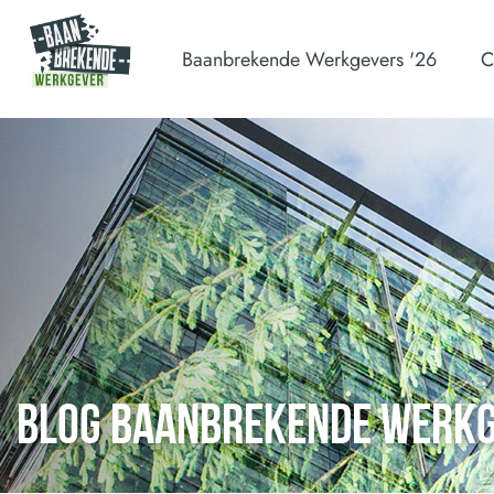
Baanbrekende Werkgevers '26
C
BLOG BAANBREKENDE WERK