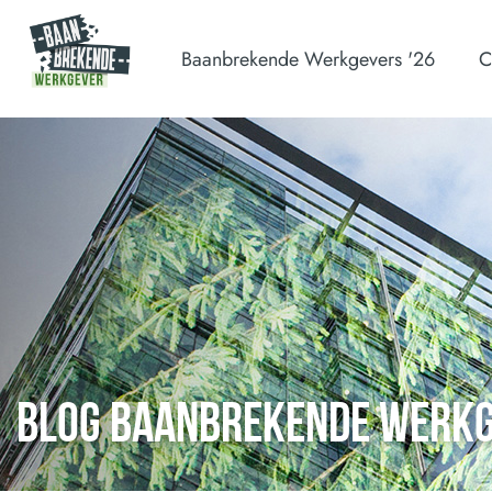
Baanbrekende Werkgevers '26
C
BLOG BAANBREKENDE WERK