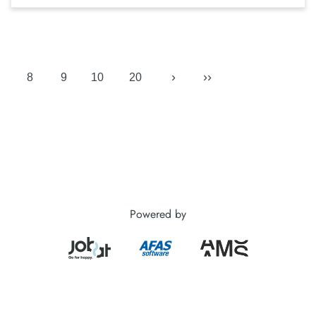
›
››
8
9
10
20
Powered by