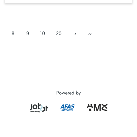
›
››
8
9
10
20
Powered by