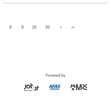
›
››
8
9
10
20
Powered by