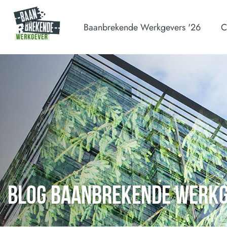
Baanbrekende Werkgevers '26
C
BLOG BAANBREKENDE WERK