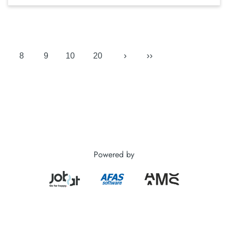
›
››
8
9
10
20
Powered by