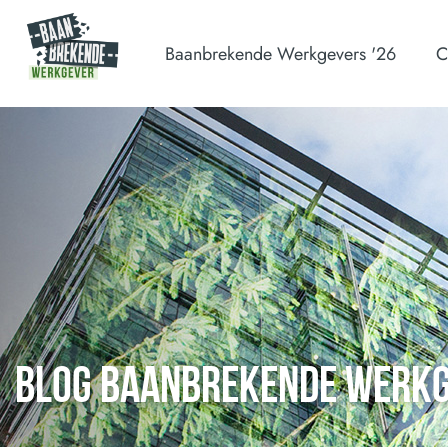
Baanbrekende Werkgevers '26
C
BLOG BAANBREKENDE WERK