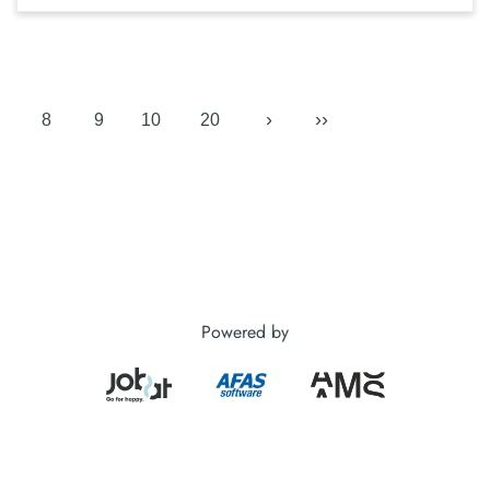
›
››
8
9
10
20
Powered by