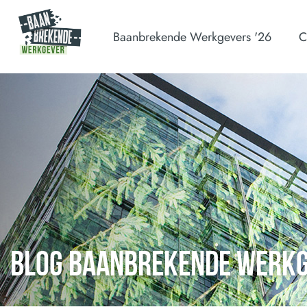
Baanbrekende Werkgevers '26
C
BLOG BAANBREKENDE WERK