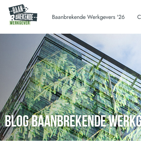
Baanbrekende Werkgevers '26
C
BLOG BAANBREKENDE WERK