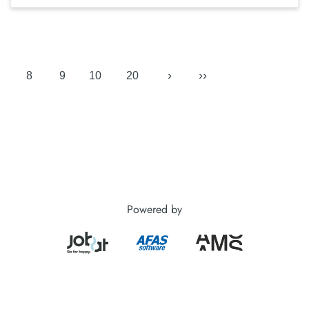
›
››
8
9
10
20
Powered by