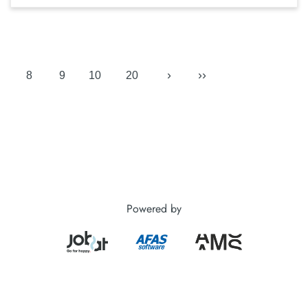
›
››
8
9
10
20
Powered by