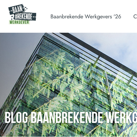
Baanbrekende Werkgevers '26
C
BLOG BAANBREKENDE WERK