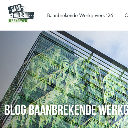
Baanbrekende Werkgevers '26
C
BLOG BAANBREKENDE WERK