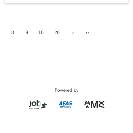
›
››
8
9
10
20
Powered by