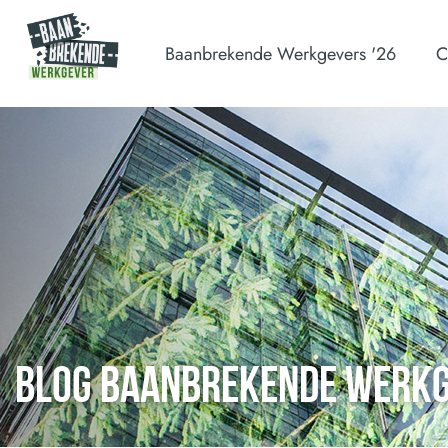
Baanbrekende Werkgevers '26
C
BLOG BAANBREKENDE WERK