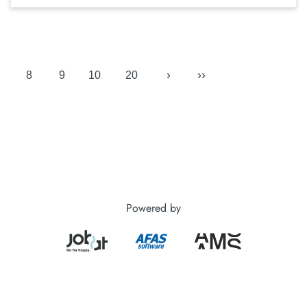
›
››
8
9
10
20
Powered by