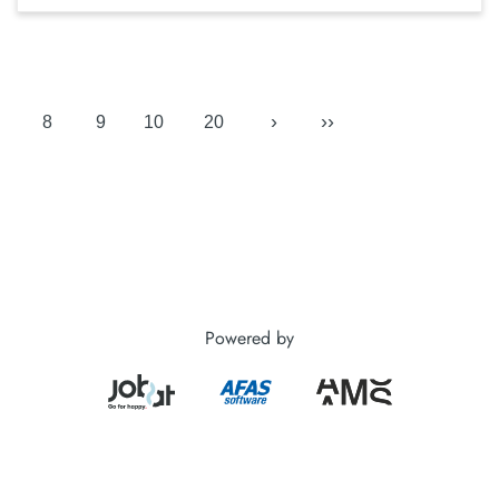
›
››
8
9
10
20
Powered by