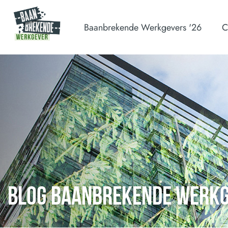
Baanbrekende Werkgevers '26
C
BLOG BAANBREKENDE WERK