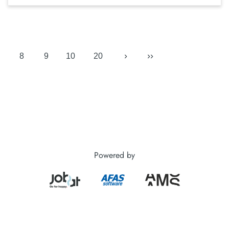
›
››
8
9
10
20
Powered by