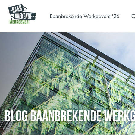
Baanbrekende Werkgevers '26
C
BLOG BAANBREKENDE WERK