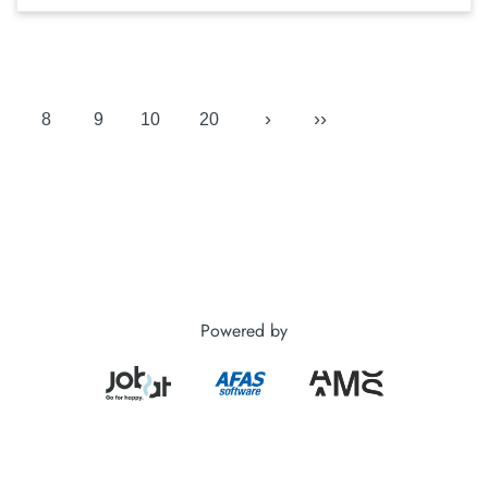
›
››
8
9
10
20
Powered by