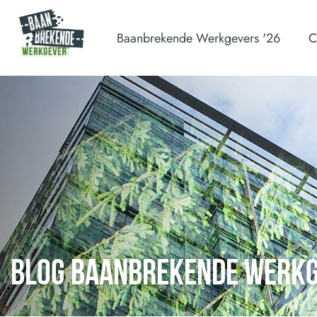
Baanbrekende Werkgevers '26
C
BLOG BAANBREKENDE WERK