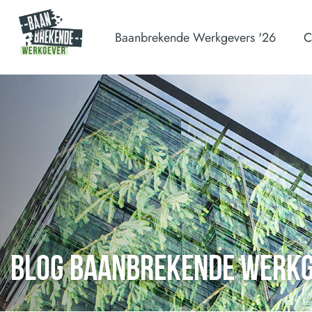
Baanbrekende Werkgevers '26
C
BLOG BAANBREKENDE WERK