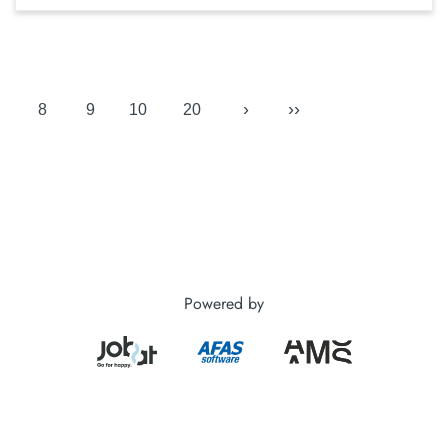
›
››
8
9
10
20
Powered by