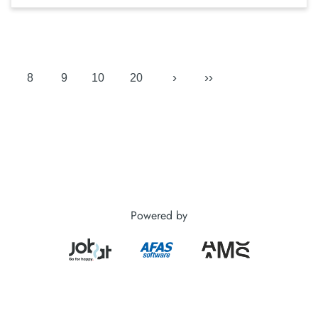
›
››
8
9
10
20
Powered by