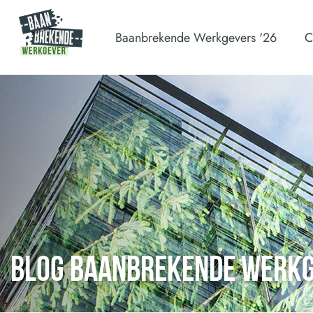
Baanbrekende Werkgevers '26
C
BLOG BAANBREKENDE WERK