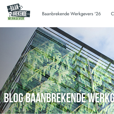
Baanbrekende Werkgevers '26
C
BLOG BAANBREKENDE WERK