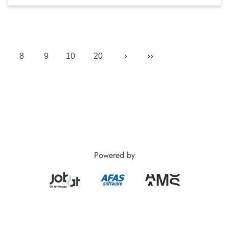
›
››
8
9
10
20
Powered by