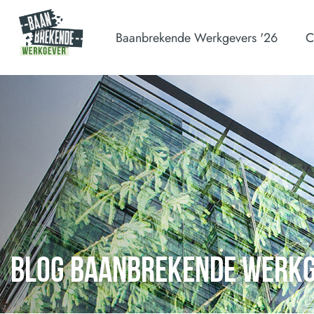
Baanbrekende Werkgevers '26
C
BLOG BAANBREKENDE WERK