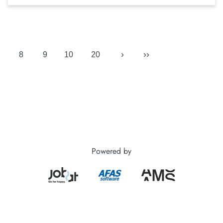
›
››
8
9
10
20
Powered by