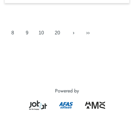
›
››
8
9
10
20
Powered by