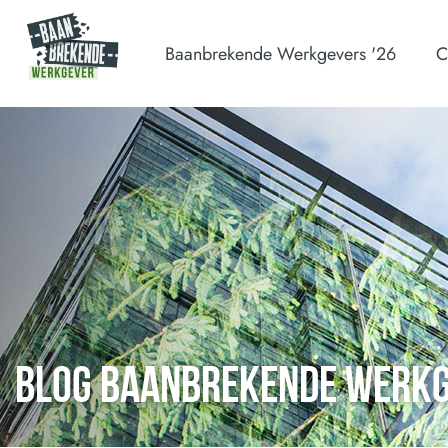
Baanbrekende Werkgevers '26
C
BLOG BAANBREKENDE WERK