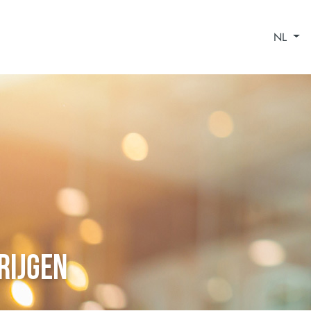
NL
rijgen