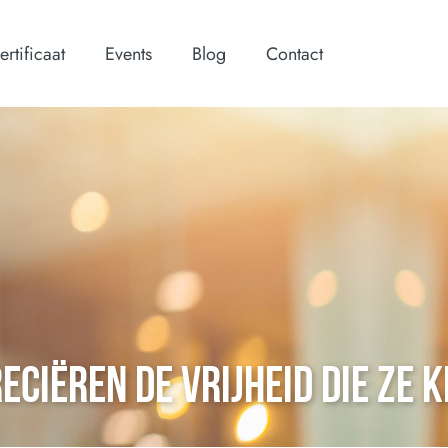
ertificaat
Events
Blog
Contact
ciëren de vrijheid die ze k